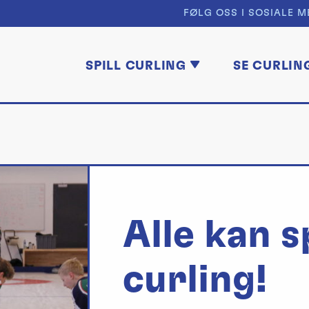
FØLG OSS I SOSIALE M
SPILL CURLING
SE CURLIN
Alle kan s
curling!