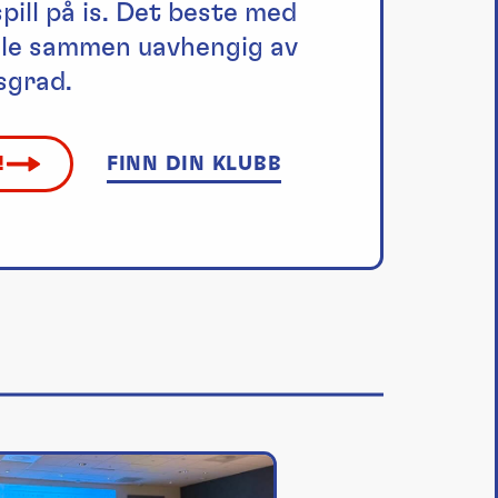
spill på is. Det beste med
pille sammen uavhengig av
sgrad.
!
FINN DIN KLUBB