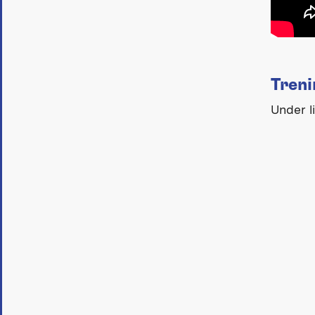
Treni
Under l