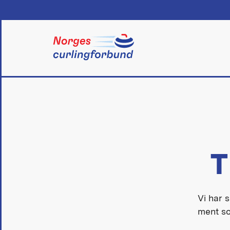
Skip
to
content
T
Vi har 
ment so