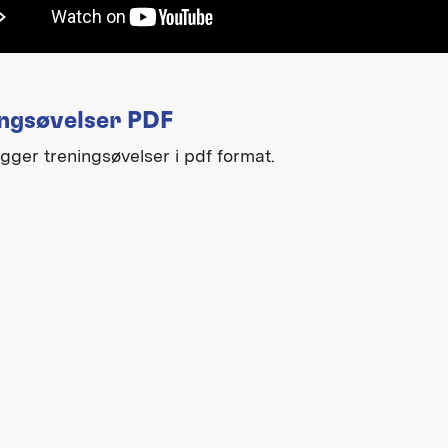
ngsøvelser PDF
igger treningsøvelser i pdf format.