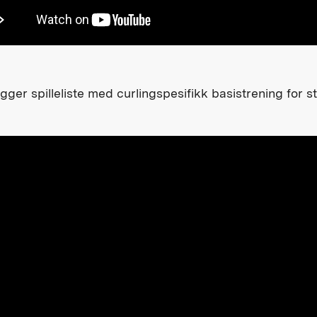
gger spilleliste med curlingspesifikk basistrening for s