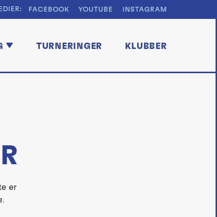
EDIER:
FACEBOOK
YOUTUBE
INSTAGRAM
G
TURNERINGER
KLUBBER
ER
te er
e.