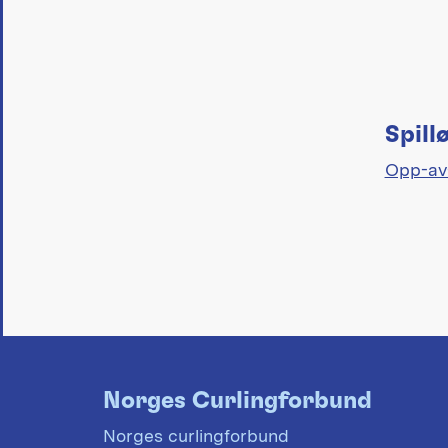
Spill
Opp-av-
Norges Curlingforbund
Norges curlingforbund