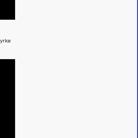
tyrke