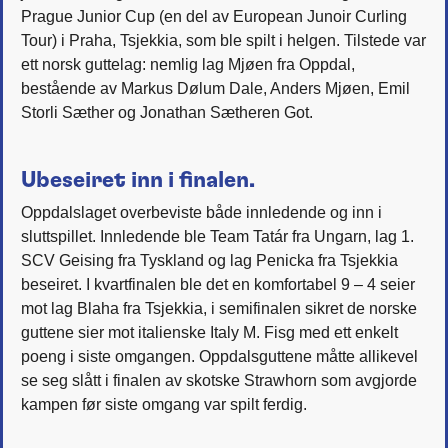
Prague Junior Cup (en del av European Junoir Curling
Tour) i Praha, Tsjekkia, som ble spilt i helgen. Tilstede var
ett norsk guttelag: nemlig lag Mjøen fra Oppdal,
bestående av Markus Dølum Dale, Anders Mjøen, Emil
Storli Sæther og Jonathan Sætheren Got.
Ubeseiret inn i finalen.
Oppdalslaget overbeviste både innledende og inn i
sluttspillet. Innledende ble Team Tatár fra Ungarn, lag 1.
SCV Geising fra Tyskland og lag Penicka fra Tsjekkia
beseiret. I kvartfinalen ble det en komfortabel 9 – 4 seier
mot lag Blaha fra Tsjekkia, i semifinalen sikret de norske
guttene sier mot italienske Italy M. Fisg med ett enkelt
poeng i siste omgangen. Oppdalsguttene måtte allikevel
se seg slått i finalen av skotske Strawhorn som avgjorde
kampen før siste omgang var spilt ferdig.