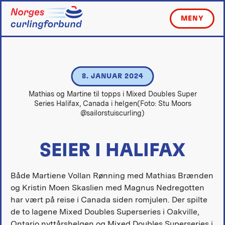
Skip
to
MENY
content
8. JANUAR 2024
Mathias og Martine til topps i Mixed Doubles Super
Series Halifax, Canada i helgen(Foto: Stu Moors
@sailorstuiscurling)
SEIER I HALIFAX
Både Martiene Vollan Rønning med Mathias Brænden
og Kristin Moen Skaslien med Magnus Nedregotten
har vært på reise i Canada siden romjulen. Der spilte
de to lagene Mixed Doubles Superseries i Oakville,
Ontario nyttårshelgen og Mixed Doubles Superseries i