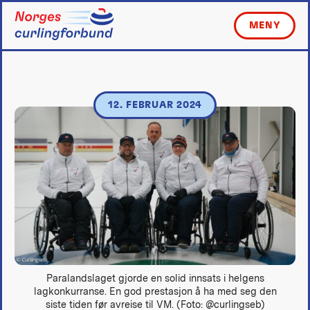
Skip
to
MENY
content
12. FEBRUAR 2024
Paralandslaget gjorde en solid innsats i helgens
lagkonkurranse. En god prestasjon å ha med seg den
siste tiden før avreise til VM. (Foto: @curlingseb)