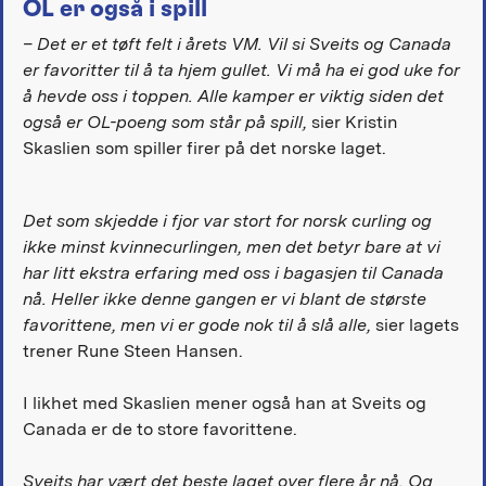
OL er også i spill
– Det er et tøft felt i årets VM. Vil si Sveits og Canada
er favoritter til å ta hjem gullet. Vi må ha ei god uke for
å hevde oss i toppen. Alle kamper er viktig siden det
også er OL-poeng som står på spill,
sier Kristin
Skaslien som spiller firer på det norske laget.
Det som skjedde i fjor var stort for norsk curling og
ikke minst kvinnecurlingen, men det betyr bare at vi
har litt ekstra erfaring med oss i bagasjen til Canada
nå. Heller ikke denne gangen er vi blant de største
favorittene, men vi er gode nok til å slå alle,
sier lagets
trener Rune Steen Hansen.
I likhet med Skaslien mener også han at Sveits og
Canada er de to store favorittene.
Sveits har vært det beste laget over flere år nå. Og