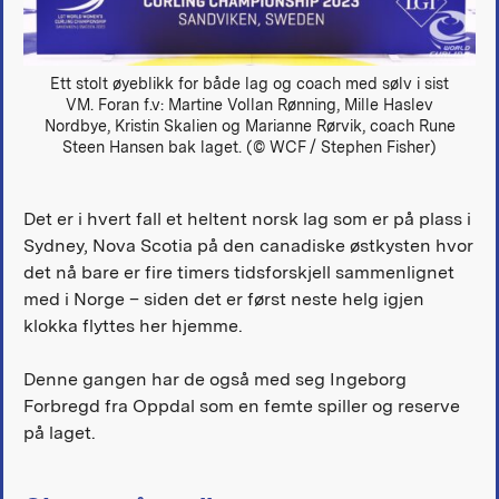
Ett stolt øyeblikk for både lag og coach med sølv i sist
VM. Foran f.v: Martine Vollan Rønning, Mille Haslev
Nordbye, Kristin Skalien og Marianne Rørvik, coach Rune
Steen Hansen bak laget. (© WCF / Stephen Fisher)
Det er i hvert fall et heltent norsk lag som er på plass i
Sydney, Nova Scotia på den canadiske østkysten hvor
det nå bare er fire timers tidsforskjell sammenlignet
med i Norge – siden det er først neste helg igjen
klokka flyttes her hjemme.
Denne gangen har de også med seg Ingeborg
Forbregd fra Oppdal som en femte spiller og reserve
på laget.