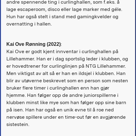
andre spennende ting i curlinghallen, som f.eks. å
lage escaperoom, disco eller lage marker med géle.
Hun har også stelt i stand med gamingkvelder og
overnatting i hallen.
:
Kai Ove Rønning
(2022)
Kai Ove er godt kjent innventar i curlinghallen på
Lillehammer. Han er i dag sportslig leder i klubben, og
er hovedtrener for curlinglinjen på NTG Lillehammer.
Men viktigst av alt så er han en ildsjel i klubben. Han
blir av utøverne beskrevet som en person som nesten
bruker flere timer i curlinghallen enn han gjør
hjemme. Han følger opp de andre juniorspillerne i
klubben minst like mye som han følger opp sine barn
på isen. Han har også en unik evne til å roe ned
nervøse spillere under en time-out før en avgjørende
sistestein.