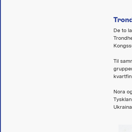
Trond
De to l
Trondhe
Kongssu
Til sam
grupper
kvartfin
Nora og
Tysklan
Ukraina