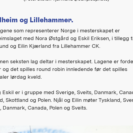
heim og Lillehammer.
agene som representerer Norge i mesterskapet er
imslaget med Nora Østgård og Eskil Eriksen, i tillegg ti
nd og Eilin Kjærland fra Lillehammer CK.
men seksten lag deltar i mesterskapet. Lagene er fordel
 og det spilles round robin innledende før det spilles
aler lørdag kveld.
 Eskil er i gruppe med Sverige, Sveits, Danmark, Cana
d, Skottland og Polen. Njål og Eilin møter Tyskland, Sver
, Danmark, Canada, Polen og Sveits.