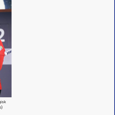
gisk
o)