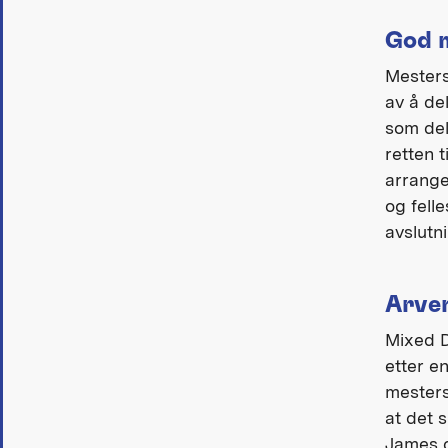
God m
Mesters
av å de
som del
retten t
arrange
og felle
avslutn
Arven
Mixed D
etter e
mesters
at det 
James o