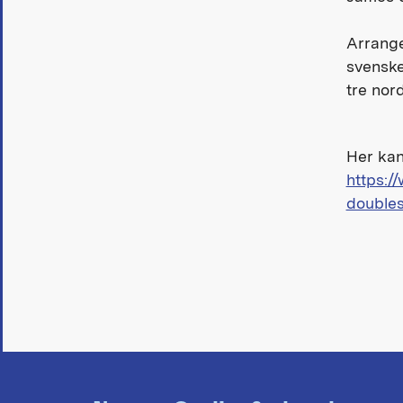
Arrange
svenske
tre nor
Her kan
https:/
double