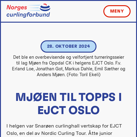
Skip
to
MENY
content
28. OKTOBER 2024
Det ble en overbevisende og velfortjent turneringsseier
til lag Mjøen fra Oppdal CK i helgens EJCT Oslo. F.v.
Erland Loe, Jonathan Got, Markus Dahle, Emil Sæther og
Anders Mjøen. (Foto: Toril Ekeli)
MJØEN TIL TOPPS I
EJCT OSLO
I helgen var Snarøen curlinghall vertskap for EJCT
Oslo, en del av Nordic Curling Tour. Åtte junior