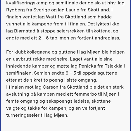
kvalifiseringskamp og semifinale der de slo ut hhv. lag
Rydberg fra Sverige og lag Laurie fra Skottland. I
finalen ventet lag Watt fra Skottland som hadde
vunnet alle kampene frem til finalen. Det lyktes ikke
lag Bjørnstad å stoppe seiersrekken til skottene, og
endte med ett 2 – 6 tap, men en fortjent andreplass.
For klubbkollegaene og guttene i lag Mjøen ble helgen
en uavbrutt rekke med seire. Laget vant alle sine
innledende kamper og møtte lag Penicka fra Tsjekkia i
semifinalen. Semien endte 6 – 5 til oppdalsguttene
etter at de sikret to poeng i siste omgang.
I finalen mot lag Carson fra Skottland ble det en sterk
avslutning på kampen med ett femmerbo til Mjøen i
femte omgang og sekspoengs ledelse, skottene
valgte og takke for kampen, og en velfortjent
turneringsseier til lag Mjøen.