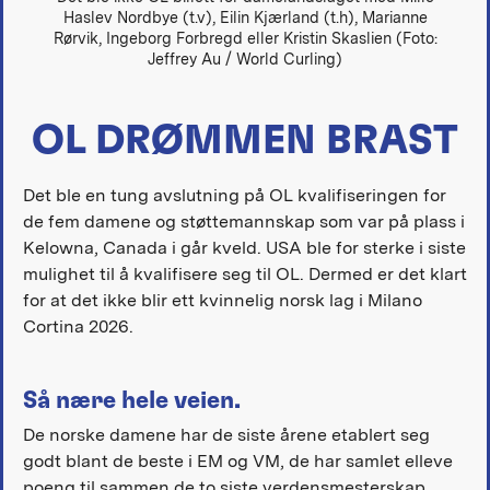
Haslev Nordbye (t.v), Eilin Kjærland (t.h), Marianne
Rørvik, Ingeborg Forbregd eller Kristin Skaslien (Foto:
Jeffrey Au / World Curling)
OL DRØMMEN BRAST
Det ble en tung avslutning på OL kvalifiseringen for
de fem damene og støttemannskap som var på plass i
Kelowna, Canada i går kveld. USA ble for sterke i siste
mulighet til å kvalifisere seg til OL. Dermed er det klart
for at det ikke blir ett kvinnelig norsk lag i Milano
Cortina 2026.
Så nære hele veien.
De norske damene har de siste årene etablert seg
godt blant de beste i EM og VM, de har samlet elleve
poeng til sammen de to siste verdensmesterskap.