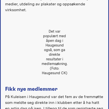
medier, utdeling av plakater og oppsøkende
virksomhet.
Det var
populært med
åpen dag i
Haugesund
også, som ga
direkte
resultater i
medlemsøkning.
(Foto:
Haugesund CK)
Fikk nye medlemmer
På Kuleisen i Haugesund var det fem av de fremmøtte
som meldte seg direkte inn i klubben etter å ha hatt
en artig dag på isen. I tillegg til de som registrerte seg