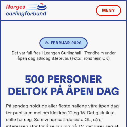
Skip
to
MENY
content
9. FEBRUAR 2026
Det var full fres i Leangen Curlinghall i Trondheim under
åpen dag søndag 8.februar. (Foto: Trondheim CK)
500 PERSONER
DELTOK PÅ ÅPEN DAG
På søndag holdt de aller fleste hallene våre åpen dag
for publikum mellom klokken 12 og 15. Det gikk ikke
stille for seg. Som vi har sett de siste OL, så er
interessen stor for å se curling på TV, det viser seg at