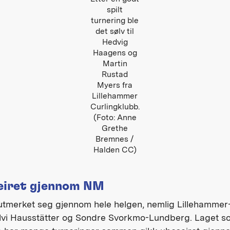
spilt
turnering ble
det sølv til
Hedvig
Haagens og
Martin
Rustad
Myers fra
Lillehammer
Curlingklubb.
(Foto: Anne
Grethe
Bremnes /
Halden CC)
eiret gjennom NM
 utmerket seg gjennom hele helgen, nemlig Lillehammer
vi Hausstätter og Sondre Svorkmo-Lundberg. Laget s