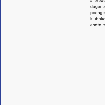
allered
dagene,
poenger
klubbk
endte m