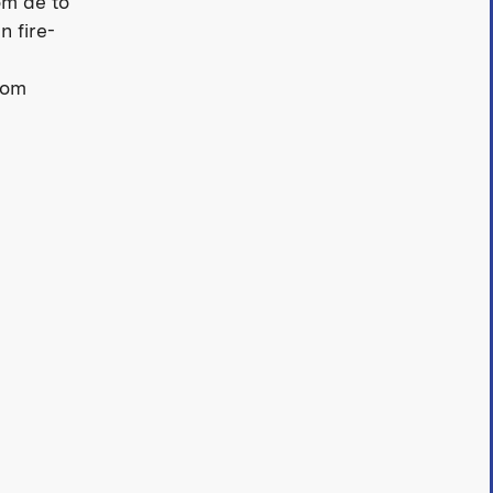
om de to
 fire-
som