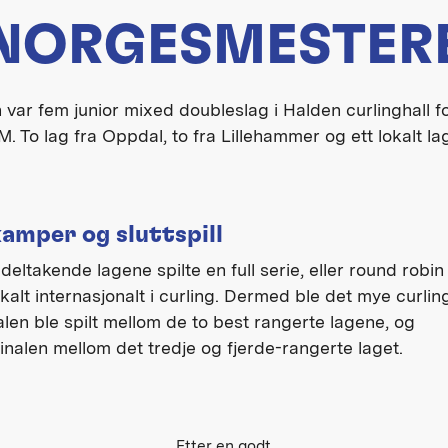
NORGESMESTER
n var fem junior mixed doubleslag i Halden curlinghall f
M. To lag fra Oppdal, to fra Lillehammer og ett lokalt la
kamper og sluttspill
deltakende lagene spilte en full serie, eller round robi
 kalt internasjonalt i curling. Dermed ble det mye curlin
nalen ble spilt mellom de to best rangerte lagene, og
inalen mellom det tredje og fjerde-rangerte laget.
Etter en godt