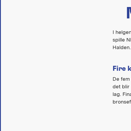
I helge
spille N
Halden.
Fire 
De fem 
det blir
lag. Fi
bronsef