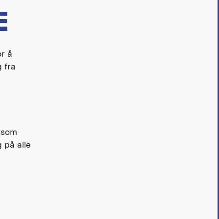
E
or å
g fra
n som
g på alle