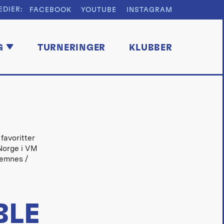
EDIER:
FACEBOOK
YOUTUBE
INSTAGRAM
G
TURNERINGER
KLUBBER
favoritter
 Norge i VM
remnes /
BLE