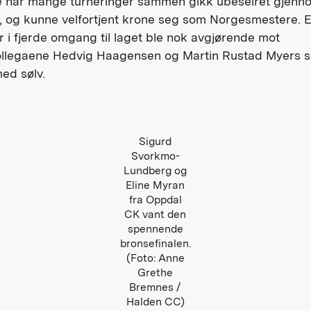
e har mange turneringer sammen gikk ubeseiret gjenn
 og kunne velfortjent krone seg som Norgesmestere. En
 i fjerde omgang til laget ble nok avgjørende mot
ollegaene Hedvig Haagensen og Martin Rustad Myers 
ed sølv.
Sigurd
Svorkmo-
Lundberg og
Eline Myran
fra Oppdal
CK vant den
spennende
bronsefinalen.
(Foto: Anne
Grethe
Bremnes /
Halden CC)