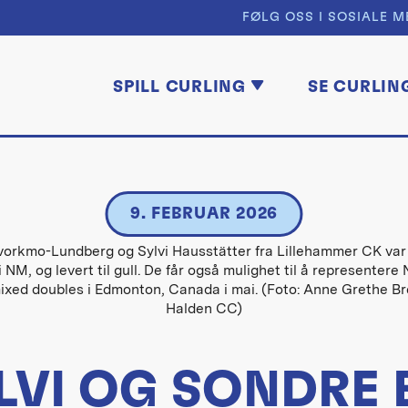
FØLG OSS I SOSIALE M
SPILL CURLING
SE CURLIN
9. FEBRUAR 2026
orkmo-Lundberg og Sylvi Hausstätter fra Lillehammer CK var 
 i NM, og levert til gull. De får også mulighet til å representere
mixed doubles i Edmonton, Canada i mai. (Foto: Anne Grethe B
Halden CC)
LVI OG SONDRE 