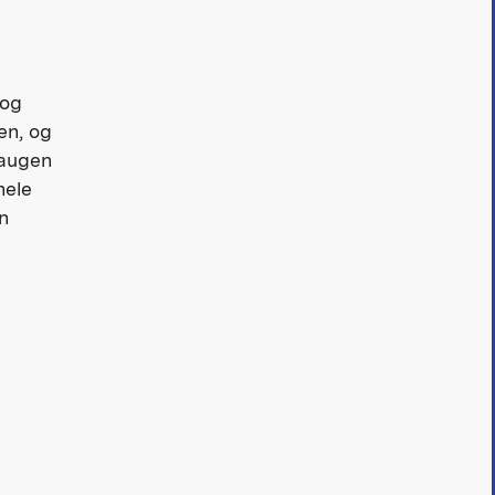
 og
en, og
Haugen
hele
n