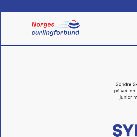
Skip
to
content
Sondre Sv
på vei inn
junior 
SY