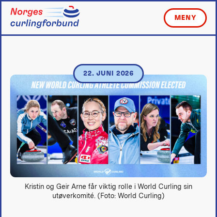
Skip
to
MENY
content
22. JUNI 2026
Kristin og Geir Arne får viktig rolle i World Curling sin
utøverkomité. (Foto: World Curling)