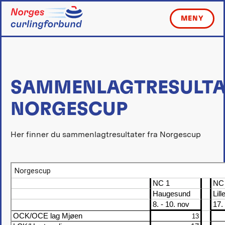
Skip
to
MENY
content
SAMMENLAGTRESULTA
NORGESCUP
Her finner du sammenlagtresultater fra Norgescup