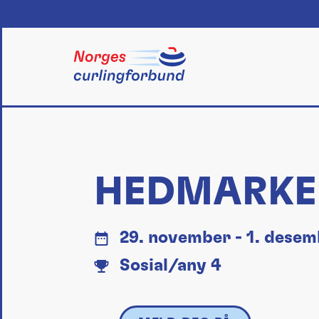
Skip
to
content
HEDMARKE
29. november - 1. dese
Sosial/any 4