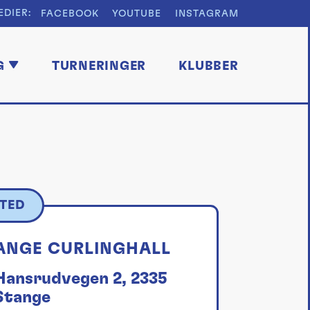
EDIER:
FACEBOOK
YOUTUBE
INSTAGRAM
G
TURNERINGER
KLUBBER
TED
ANGE CURLINGHALL
Hansrudvegen 2, 2335
Stange