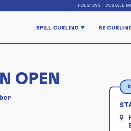
FØLG OSS I SOSIALE M
SPILL CURLING
SE CURLIN
N OPEN
S
mber
ST