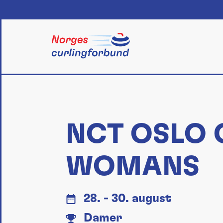
Skip
to
content
NCT OSLO 
WOMANS
28. - 30. august
Damer