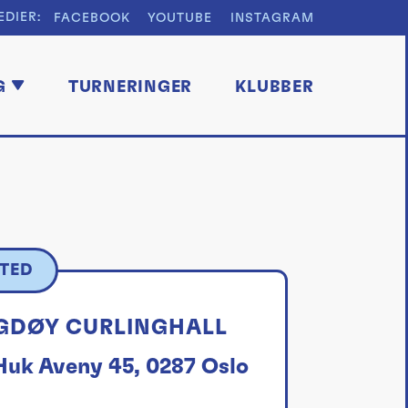
EDIER:
FACEBOOK
YOUTUBE
INSTAGRAM
G
TURNERINGER
KLUBBER
TED
GDØY CURLINGHALL
Huk Aveny 45, 0287 Oslo