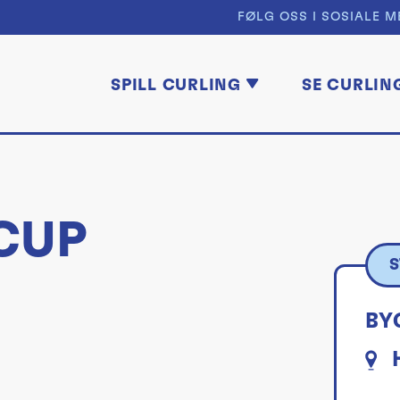
FØLG OSS I SOSIALE M
SPILL CURLING
SE CURLIN
CUP
S
BY