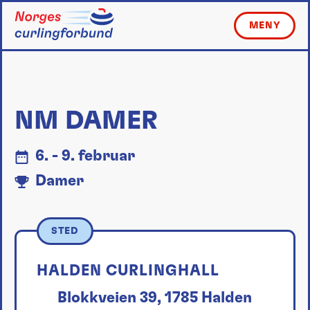
Skip
to
MENY
content
NM DAMER
6. - 9. februar
Damer
STED
HALDEN CURLINGHALL
Blokkveien 39, 1785 Halden