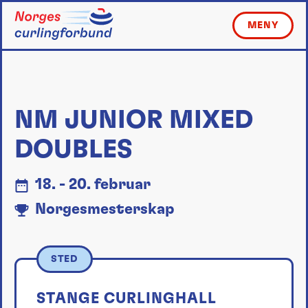
Skip
to
MENY
content
NM JUNIOR MIXED
DOUBLES
18. - 20. februar
Norgesmesterskap
STED
STANGE CURLINGHALL