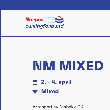
Skip
to
content
NM MIXED
2. - 4. april
Mixed
Arrangert av Stabekk CK