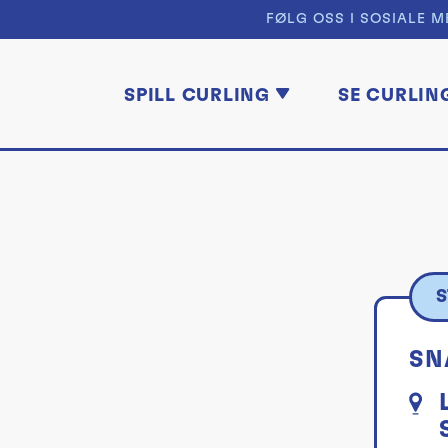
FØLG OSS I SOSIALE M
SPILL CURLING
SE CURLIN
S
SN