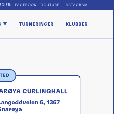
EDIER:
FACEBOOK
YOUTUBE
INSTAGRAM
G
TURNERINGER
KLUBBER
TED
ARØYA CURLINGHALL
Langoddveien 6, 1367
Snarøya