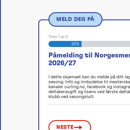
MELD DEG PÅ
Trinn
1
av
5
20%
Påmelding til Norgesme
2026/27
I dette skjemaet kan du melde på ditt l
sesong. Info og innbydelse til mestersk
kanaler curling.no, facebook og instag
deltakeravgift og lisens ved første deltak
klubb ved sesongslutt.
NESTE