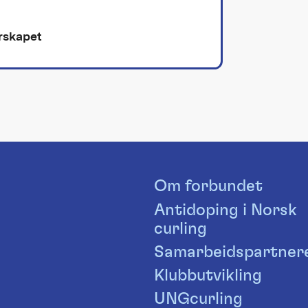
erskapet
Om forbundet
Antidoping i Norsk
curling
Samarbeidspartner
Klubbutvikling
UNGcurling