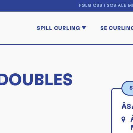
FØLG OSS I SOSIALE M
SPILL CURLING
SE CURLIN
DOUBLES
S
ÅS