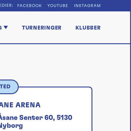
EDIER:
FACEBOOK
YOUTUBE
INSTAGRAM
G
TURNERINGER
KLUBBER
TED
ANE ARENA
Åsane Senter 60, 5130
Nyborg