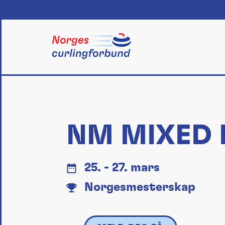
Skip
to
content
NM MIXED 
25. - 27. mars
Norgesmesterskap