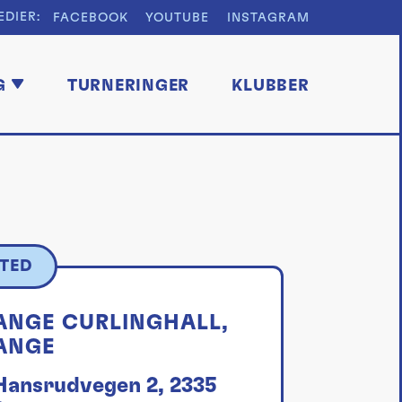
EDIER:
FACEBOOK
YOUTUBE
INSTAGRAM
G
TURNERINGER
KLUBBER
TED
ANGE CURLINGHALL,
ANGE
Hansrudvegen 2, 2335