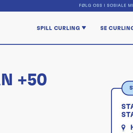
FØLG OSS I SOSIALE M
SPILL CURLING
SE CURLIN
N +50
S
ST
ST