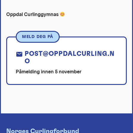
Oppdal Curlinggymnas
MELD DEG PÅ
POST@OPPDALCURLING.N
O
Påmelding innen 5 november
Norges Curlingforbund